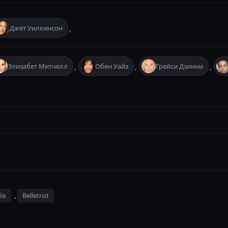
Джет Уилкинсон
,
Элизабет Митчелл
Обен Уайз
Грейси Дзинни
,
,
,
ix
,
Belletrist