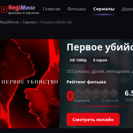
Regi
Movie
Главная
Фильмы
Сериалы
Дор
фильмы и сериалы
RegiMovie
»
Сериал
» Первое убийство
Первое убий
HD 1080p
8 серия
2022
ужасы, драма, мелодрама, 
Рейтинг фильма
0
6.
IMD
Оцените
0
голосов
Смотреть онлайн