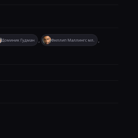
Доминик Гудман
Филлип Маллингс мл.
,
,