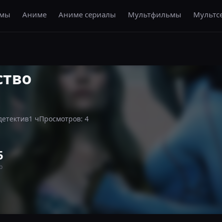
амы
Аниме
Аниме сериалы
Мультфильмы
Мультс
ство
детектив
1 ч
Просмотров: 4
5
b