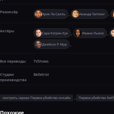
Режиссёр
Эрик Ла Салль
Аманда Таппинг
,
,
Актёры
Сара Кэтрин Хук
Имани Льюис
,
,
Джейсон Р. Мур
,
Все переводы
TVShows
Студии
Belletrist
производства
смотреть сериал Первое убийство онлайн
,
Первое убийство Netfl
Похожие