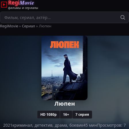
Regi
Movie
фильмы и сериалы
Поиск
RegiMovie
»
Сериал
» Люпен
Люпен
HD 1080p
16+
7 серия
2021
криминал, детектив, драма, боевик
45 мин
Просмотров: 7