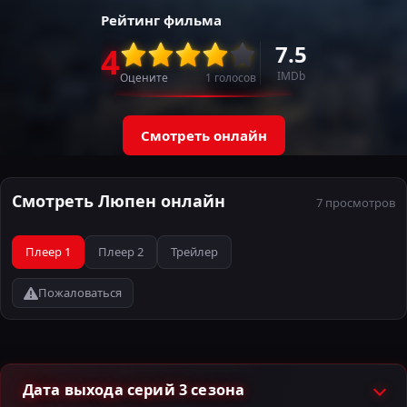
Рейтинг фильма
7.5
4
IMDb
Оцените
1
голосов
Смотреть онлайн
Смотреть Люпен онлайн
7 просмотров
Плеер 1
Плеер 2
Трейлер
Пожаловаться
Дата выхода серий 3 сезона