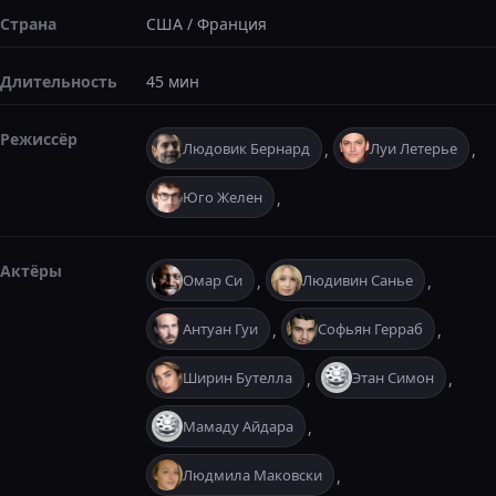
Страна
США
/
Франция
Длительность
45 мин
Режиссёр
Людовик Бернард
Луи Летерье
,
,
Юго Желен
,
Актёры
Омар Си
Людивин Санье
,
,
Антуан Гуи
Софьян Герраб
,
,
Ширин Бутелла
Этан Симон
,
,
Мамаду Айдара
,
Людмила Маковски
,