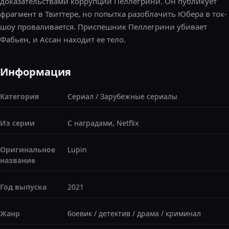
доказательствами коррупции Пеллегрини. Он публикует
фрагмент в Твиттере, но попытка разоблачить Юбера в ток-
шоу проваливается. Приспешник Пеллегрини убивает
Фабьен, и Ассан находит ее тело.
Информация
Категория
Сериал
/
Зарубежные сериалы
Из серии
С наградами, Netflix
Оригинальное
Lupin
название
Год выпуска
2021
Жанр
боевик
/
детектив
/
драма
/
криминал