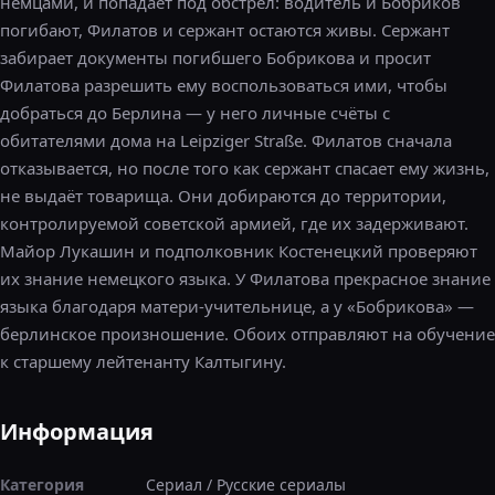
немцами, и попадает под обстрел: водитель и Бобриков
погибают, Филатов и сержант остаются живы. Сержант
забирает документы погибшего Бобрикова и просит
Филатова разрешить ему воспользоваться ими, чтобы
добраться до Берлина — у него личные счёты с
обитателями дома на Leipziger Straße. Филатов сначала
отказывается, но после того как сержант спасает ему жизнь,
не выдаёт товарища. Они добираются до территории,
контролируемой советской армией, где их задерживают.
Майор Лукашин и подполковник Костенецкий проверяют
их знание немецкого языка. У Филатова прекрасное знание
языка благодаря матери-учительнице, а у «Бобрикова» —
берлинское произношение. Обоих отправляют на обучение
к старшему лейтенанту Калтыгину.
Информация
Категория
Сериал
/
Русские сериалы