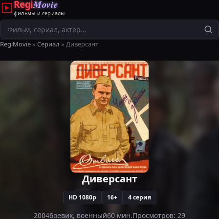
Regi
Movie
фильмы и сериалы
Поиск
RegiMovie
»
Сериал
» Диверсант
Диверсант
HD 1080p
16+
4 серия
2004
боевик, военный
60 мин.
Просмотров: 29