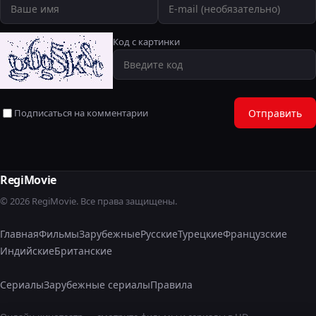
Код с картинки
Подписаться на комментарии
Отправить
RegiMovie
© 2026 RegiMovie. Все права защищены.
Главная
Фильмы
Зарубежные
Русские
Турецкие
Французские
Индийские
Британские
Сериалы
Зарубежные сериалы
Правила