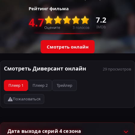
Рейтинг фильма
7.2
4.7
IMDb
Оцените
3
голосов
Смотреть онлайн
Смотреть Диверсант онлайн
29 просмотров
Плеер 1
Плеер 2
Трейлер
Пожаловаться
Дата выхода серий 4 сезона