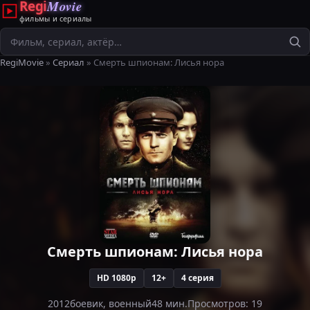
Regi
Movie
фильмы и сериалы
Поиск
RegiMovie
»
Сериал
» Смерть шпионам: Лисья нора
Смерть шпионам: Лисья нора
HD 1080p
12+
4 серия
2012
боевик, военный
48 мин.
Просмотров: 19