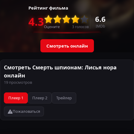
Рейтинг фильма
6.6
4.3
IMDb
Оцените
3
голосов
Смотреть онлайн
Смотреть Смерть шпионам: Лисья нора
онлайн
19 просмотров
Плеер 1
Плеер 2
Трейлер
Пожаловаться