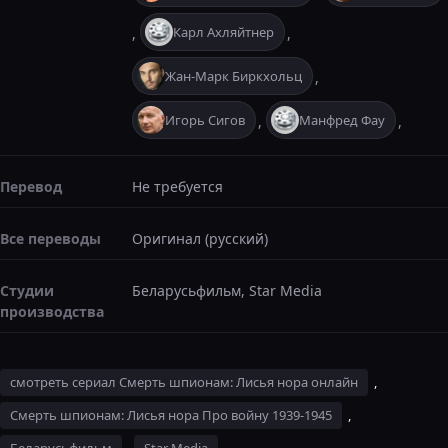
Карл Ахляйтнер
,
,
Жан-Марк Биркхольц
,
Игорь Сигов
Манфред Фау
,
,
Перевод
Не требуется
Все переводы
Оригинал (русский)
Студии
Беларусьфильм, Star Media
производства
смотреть сериал Смерть шпионам: Лисья нора онлайн
,
Смерть шпионам: Лисья нора Про войну 1939-1945
,