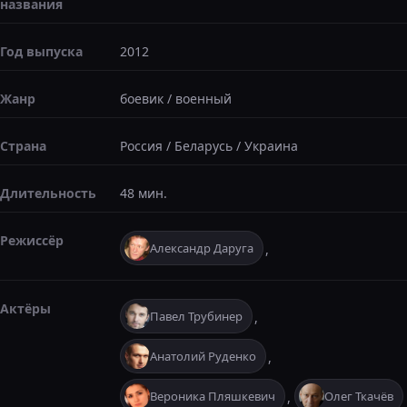
названия
Год выпуска
2012
Жанр
боевик
/
военный
Страна
Россия
/
Беларусь
/
Украина
Длительность
48 мин.
Режиссёр
Александр Даруга
,
Актёры
Павел Трубинер
,
Анатолий Руденко
,
Вероника Пляшкевич
Олег Ткачёв
,