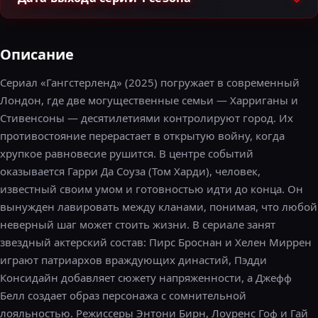
Описание
Сериал «Гангстерленд» (2025) погружает в современный
Лондон, где две могущественные семьи — Харриганы и
Стивенсоны — десятилетиями контролируют город. Их
противостояние перерастает в открытую войну, когда
хрупкое равновесие рушится. В центре событий
оказывается Гарри Да Соуза (Том Харди), человек,
известный своим умом и готовностью идти до конца. Он
вынужден лавировать между кланами, понимая, что любой
неверный шаг может стоить жизни. В сериале занят
звездный актерский состав: Пирс Броснан и Хелен Миррен
играют патриархов враждующих династий, Пэдди
Консидайн добавляет сюжету напряженности, а Джефф
Белл создает образ персонажа с сомнительной
лояльностью. Режиссеры Энтони Бирн, Лоуренс Гоф и Гай