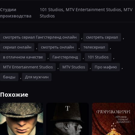
Студии
101 Studios, MTV Entertainment Studios, MTV
производства
Studios
смотреть сериал Гангстерленд онлайн
,
смотреть сериал
,
сериал онлайн
,
смотреть онлайн
,
телесериал
,
в отличном качестве
,
Гангстерленд
,
101 Studios
,
MTV Entertainment Studios
,
MTV Studios
,
Про мафию
,
банды
,
Для мужчин
Похожие