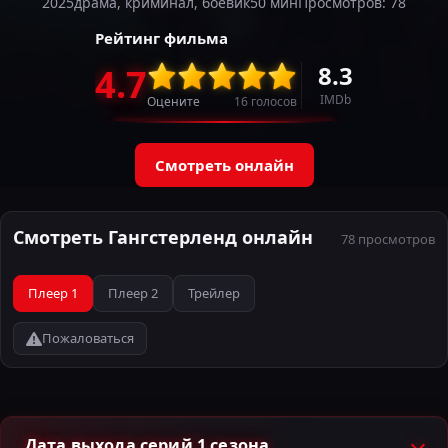
2025
драма, криминал, боевик
50 мин
Просмотров: 78
Рейтинг фильма
8.3
4.7
IMDb
Оцените
16
голосов
Смотреть онлайн
Смотреть Гангстерленд онлайн
78 просмотров
Плеер 1
Плеер 2
Трейлер
Пожаловаться
Дата выхода серий 1 сезона