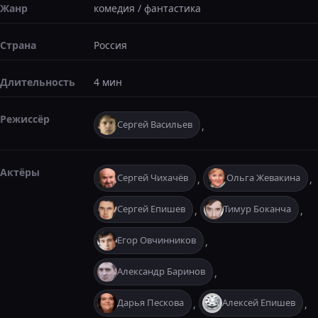
Жанр
комедия
/
фантастика
Страна
Россия
Длительность
4 мин
Режиссёр
Сергей Васильев
,
Актёры
Сергей Чихачёв
Ольга Жевакина
,
,
Сергей Епишев
Тимур Боканча
,
,
Егор Овчинников
,
Александр Баринов
,
Дарья Пескова
Алексей Епишев
,
,