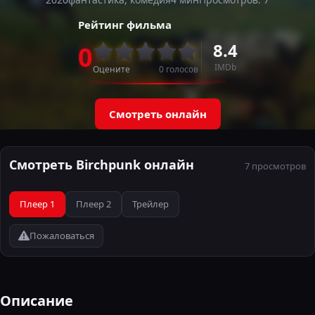
Рейтинг фильма
8.4
0
IMDb
Оцените
0
голосов
Смотреть онлайн
Смотреть Birchpunk онлайн
7 просмотров
Плеер 1
Плеер 2
Трейлер
Пожаловаться
Описание