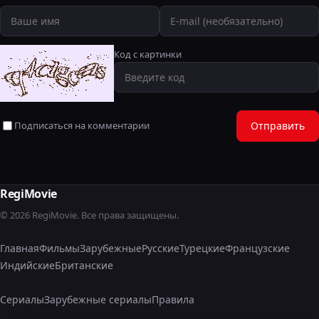
Код с картинки
Подписаться на комментарии
Отправить
RegiMovie
© 2026 RegiMovie. Все права защищены.
Главная
Фильмы
Зарубежные
Русские
Турецкие
Французские
Индийские
Британские
Сериалы
Зарубежные сериалы
Правила