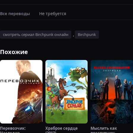
Все переводы
Не требуется
смотреть сериал Birchpunk онлайн
,
Birchpunk
Похожие
Перевозчик:
Храброе сердце
Мыслить как
Наследие
(2013)
преступник: