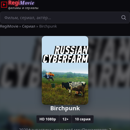
Regi
Movie
фильмы и сериалы
Поиск
RegiMovie
»
Сериал
» Birchpunk
Birchpunk
HD 1080p
12+
10 серия
2020
фантастика, комедия
4 мин
Просмотров: 7