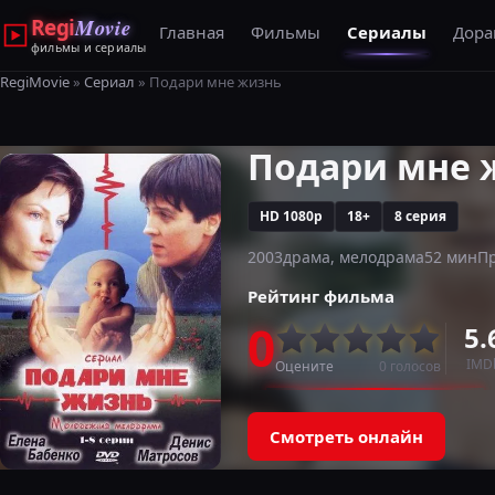
Regi
Movie
Главная
Фильмы
Сериалы
Дор
фильмы и сериалы
RegiMovie
»
Сериал
» Подари мне жизнь
Подари мне 
HD 1080p
18+
8 серия
2003
драма, мелодрама
52 мин
Пр
Рейтинг фильма
0
5.
IMD
Оцените
0
голосов
Смотреть онлайн