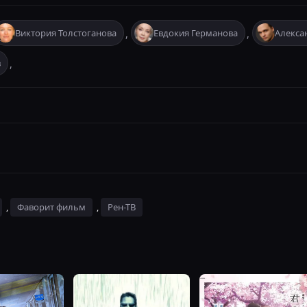
Виктория Толстоганова
Евдокия Германова
Алекса
,
,
в
,
,
Фаворит фильм
,
Рен-ТВ