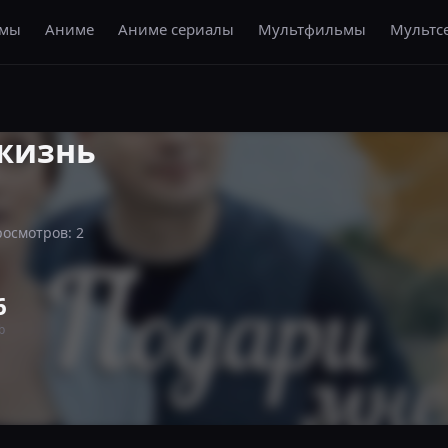
амы
Аниме
Аниме сериалы
Мультфильмы
Мультс
жизнь
осмотров: 2
6
b