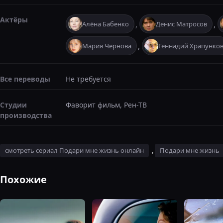
Актёры
Алёна Бабенко
Денис Матросов
,
,
Мария Чернова
Геннадий Храпунко
,
Все переводы
Не требуется
Студии
Фаворит фильм, Рен-ТВ
производства
смотреть сериал Подари мне жизнь онлайн
,
Подари мне жизнь
Похожие