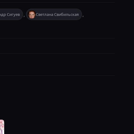
ндр Сигуев
Светлана Свибильская
,
,