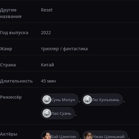
Другие
Reset
названия
Год выпуска
2022
Жанр
триллер
/
фантастика
Страна
Китай
Длительность
45 мин
Режиссёр
Сунь Молун
Лю Хунъюань
,
,
Лао Суань
,
Актёры
Бай Цзинтин
Чжао Цзиньмай
,
,