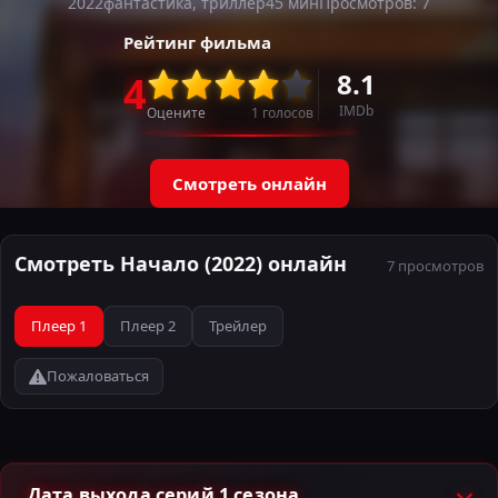
2022
фантастика, триллер
45 мин
Просмотров: 7
Рейтинг фильма
8.1
4
IMDb
Оцените
1
голосов
Смотреть онлайн
Смотреть Начало (2022) онлайн
7 просмотров
Плеер 1
Плеер 2
Трейлер
Пожаловаться
Дата выхода серий 1 сезона