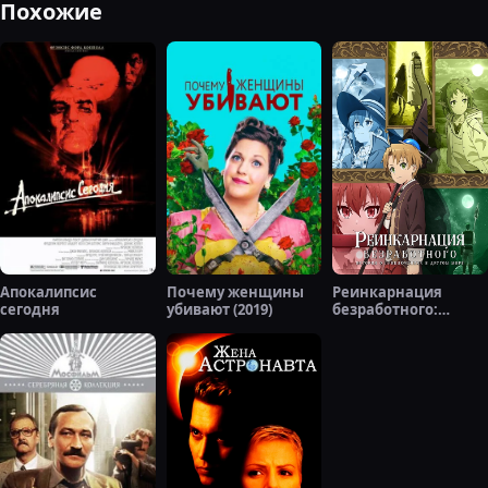
Похожие
Апокалипсис
Почему женщины
Реинкарнация
сегодня
убивают (2019)
безработного:
История о
приключениях в
другом мире