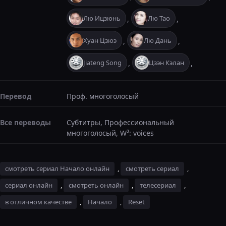
Лю Ицзюнь
Лю Тао
,
,
Хуан Цзюэ
Лю Дань
,
,
Jiateng Song
Цзэн Кэлан
,
,
Перевод
Проф. многоголосый
Все переводы
Субтитры, Профессиональный
многоголосый, W³: voices
смотреть сериал Начало онлайн
,
смотреть сериал
,
сериал онлайн
,
смотреть онлайн
,
телесериал
,
в отличном качестве
,
Начало
,
Reset