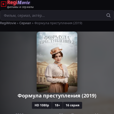
Regi
Movie
фильмы и сериалы
Поиск
RegiMovie
»
Сериал
» Формула преступления (2019)
Формула преступления (2019)
HD 1080p
18+
16 серия