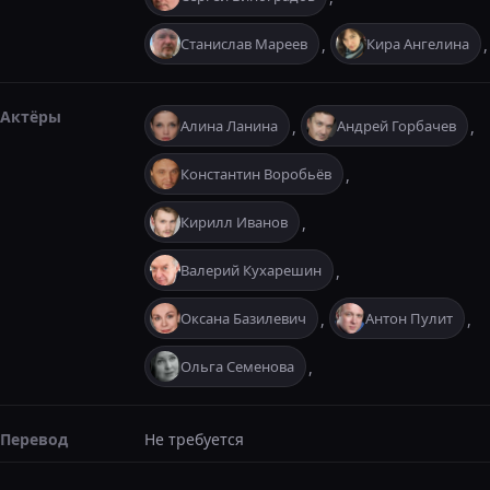
Станислав Мареев
Кира Ангелина
,
,
Актёры
Алина Ланина
Андрей Горбачев
,
,
Константин Воробьёв
,
Кирилл Иванов
,
Валерий Кухарешин
,
Оксана Базилевич
Антон Пулит
,
,
Ольга Семенова
,
Перевод
Не требуется