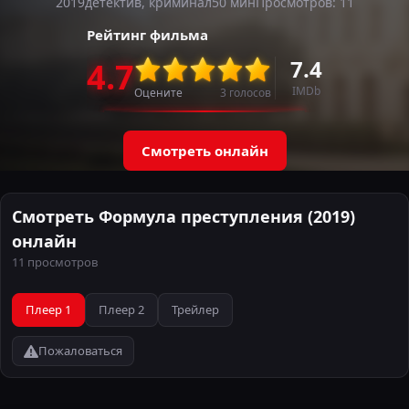
2019
детектив, криминал
50 мин
Просмотров: 11
Рейтинг фильма
7.4
4.7
IMDb
Оцените
3
голосов
Смотреть онлайн
Смотреть Формула преступления (2019)
онлайн
11 просмотров
Плеер 1
Плеер 2
Трейлер
Пожаловаться