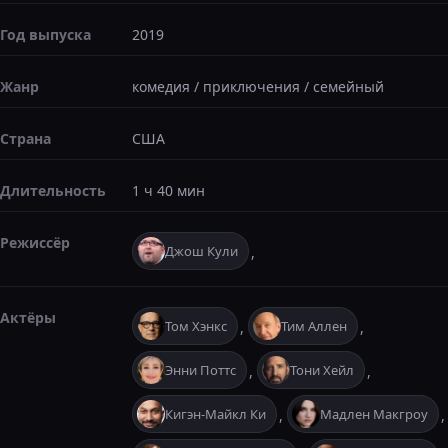
Год выпуска
2019
Жанр
комедия
/
приключения
/
семейный
Страна
США
Длительность
1 ч 40 мин
Режиссёр
Джош Кули
,
Актёры
Том Хэнкс
Тим Аллен
,
,
Энни Поттс
Тони Хейл
,
,
Кигэн-Майкл Ки
Мадлен Макгроу
,
,