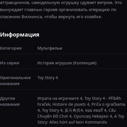
аттракционов, самодельную игрушку сдувает ветром. Это
вынуждает главных героев организовать операцию по
спасению Вилкинса, чтобы вернуть его хозяйке.
Информация
Категория
Мультфильм
Из серии
История игрушек (Коллекция)
Оригинальное
Toy Story 4
название
Другие
Играта на играчките 4, Toy Story 4 - Příběh
названия
hraček, Histoire de jouets 4, Priča o igračkama
4, Toy Story 4, 反斗奇兵4, ทอย สตอรี่ 4, Câu
Chuyện Đồ Chơi 4, Oyuncaq Hekayəsi 4, A Toy
Story: Alles hört auf kein Kommando