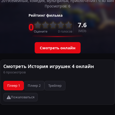
2019
семейный, комедия, мультфильм, приключения
1 ч 40 мин
Просмотров: 6
Рейтинг фильма
7.6
0
IMDb
Оцените
0
голосов
Смотреть онлайн
Смотреть История игрушек 4 онлайн
6 просмотров
Плеер 1
Плеер 2
Трейлер
Пожаловаться