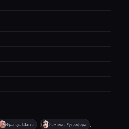
Франсуа Шатто
Камилль Рутерфорд
,
,