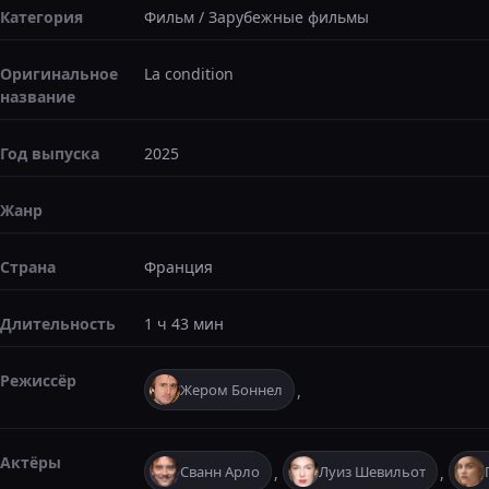
Категория
Фильм
/
Зарубежные фильмы
Оригинальное
La condition
название
Год выпуска
2025
Жанр
Страна
Франция
Длительность
1 ч 43 мин
Режиссёр
Жером Боннел
,
Актёры
Сванн Арло
Луиз Шевильот
,
,