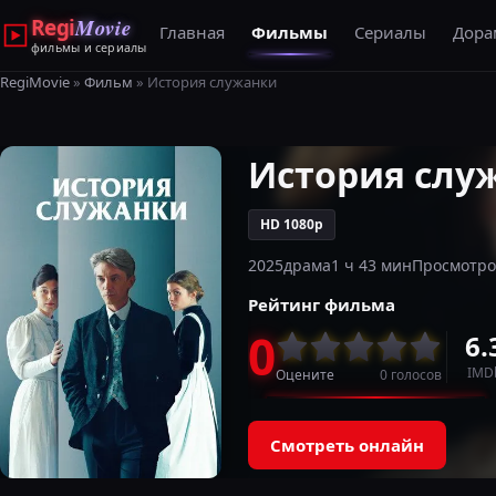
Regi
Movie
Главная
Фильмы
Сериалы
Дор
фильмы и сериалы
RegiMovie
»
Фильм
» История служанки
История слу
HD 1080p
2025
драма
1 ч 43 мин
Просмотро
Рейтинг фильма
0
6.
IMD
Оцените
0
голосов
Смотреть онлайн