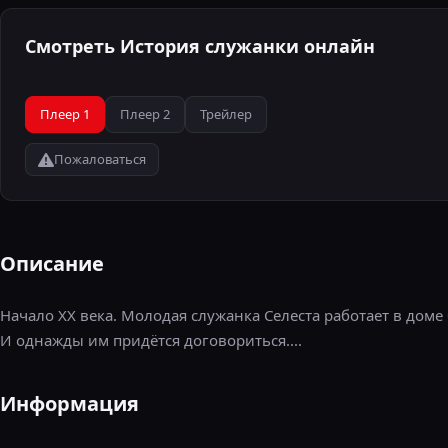
Смотреть История служанки онлайн
Плеер 1
Плеер 2
Трейлер
Пожаловаться
Описание
Начало XX века. Молодая служанка Селеста работает в дом
И однажды им придётся договориться....
Информация