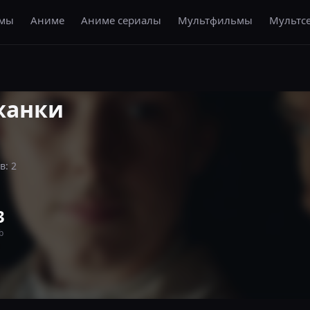
амы
Аниме
Аниме сериалы
Мультфильмы
Мультс
жанки
в: 2
3
b