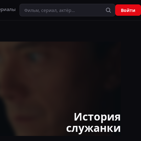
Поиск
ериалы
Войти
История
служанки