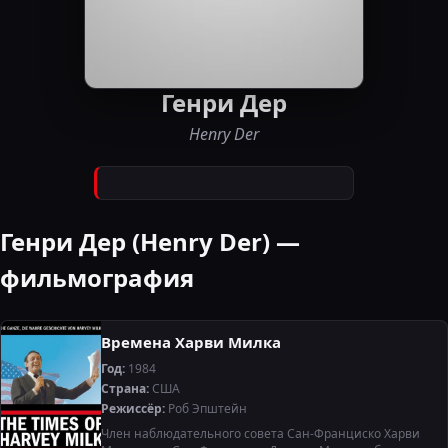
Генри Дер
Henry Der
Генри Дер (Henry Der) —
фильмография
Времена Харви Милка
Год:
1984
Страна:
США
Режиссёр:
Роб Эпштейн
Член наблюдательного совета Сан-Франциско Харви