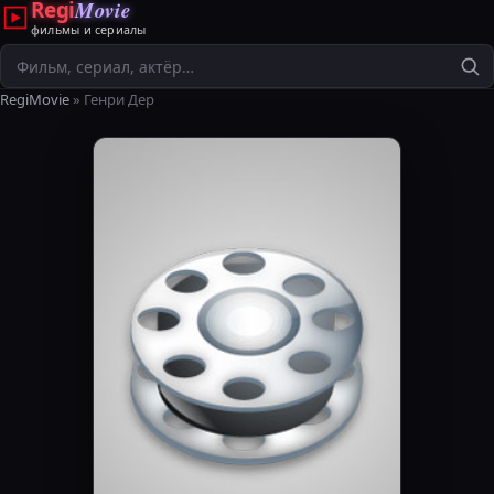
Regi
Movie
фильмы и сериалы
Поиск
RegiMovie
» Генри Дер