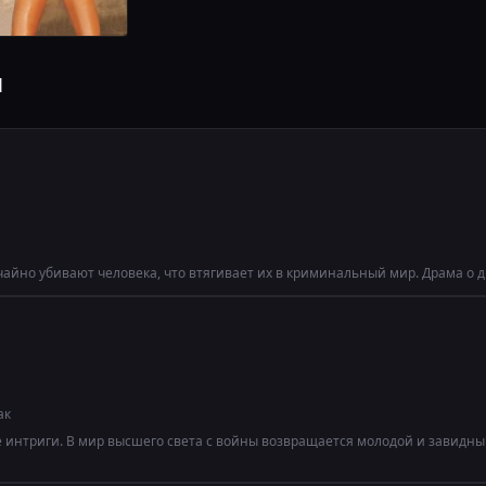
я
учайно убивают человека, что втягивает их в криминальный мир. Драма о д
ак
ые интриги. В мир высшего света с войны возвращается молодой и завидн