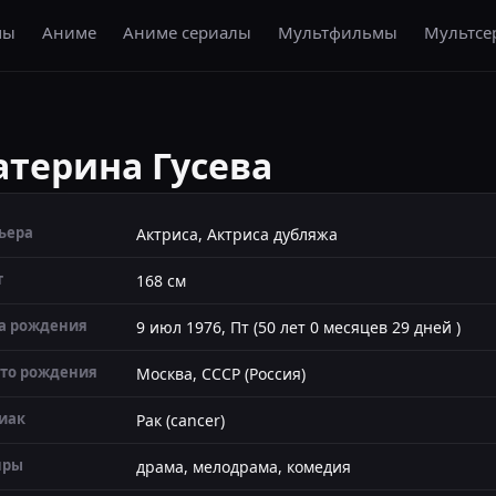
мы
Аниме
Аниме сериалы
Мультфильмы
Мультсе
атерина Гусева
ьера
Актриса, Актриса дубляжа
т
168 см
а рождения
9 июл 1976, Пт (50 лет 0 месяцев 29 дней )
то рождения
Москва, СССР (Россия)
иак
Рак (cancer)
нры
драма, мелодрама, комедия