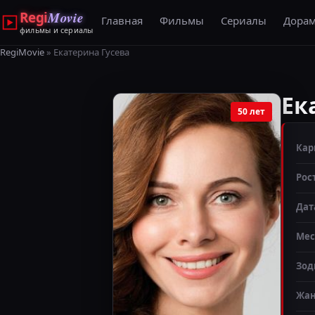
Regi
Movie
Главная
Фильмы
Сериалы
Дора
фильмы и сериалы
RegiMovie
» Екатерина Гусева
Ек
50 лет
Кар
Рос
Дат
Мес
Зод
Жа