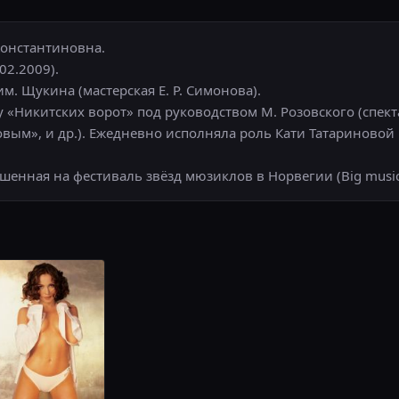
Константиновна.
02.2009).
м. Щукина (мастерская Е. Р. Симонова).
е у «Никитских ворот» под руководством М. Розовского (спек
вым», и др.). Ежедневно исполняла роль Кати Татариновой
ашенная на фестиваль звёзд мюзиклов в Норвегии (Big musica