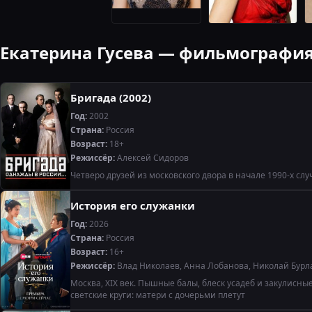
Екатерина Гусева — фильмографи
Бригада (2002)
Год:
2002
Страна:
Россия
Возраст:
18+
Режиссёр:
Алексей Сидоров
Четверо друзей из московского двора в начале 1990-х сл
История его служанки
Год:
2026
Страна:
Россия
Возраст:
16+
Режиссёр:
Влад Николаев, Анна Лобанова, Николай Бурл
Москва, XIX век. Пышные балы, блеск усадеб и закулисн
светские круги: матери с дочерьми плетут