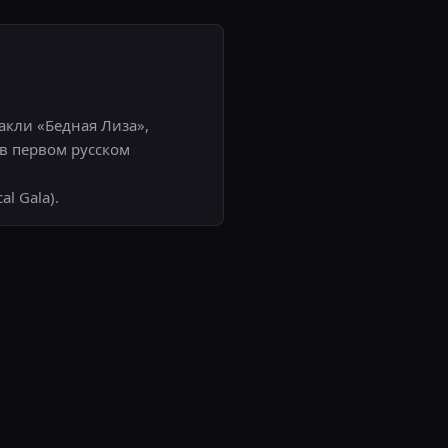
такли «Бедная Лиза»,
 в первом русском
l Gala).