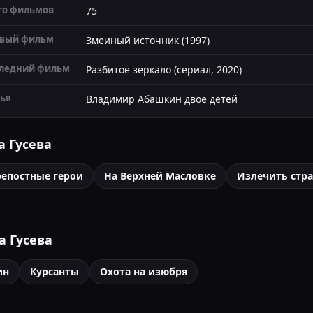
го фильмов
75
вый фильм
Змеиный источник (1997)
ледний фильм
Разбитое зеркало (сериал, 2020)
ья
Владимир Абашкин двое детей
 Гусева
репостные герои
На Верхней Масловке
Излечить стра
а Гусева
ин
Курсанты
Охота на изюбря