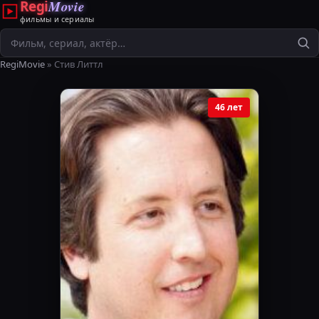
Regi
Movie
фильмы и сериалы
Поиск
RegiMovie
» Стив Литтл
46 лет