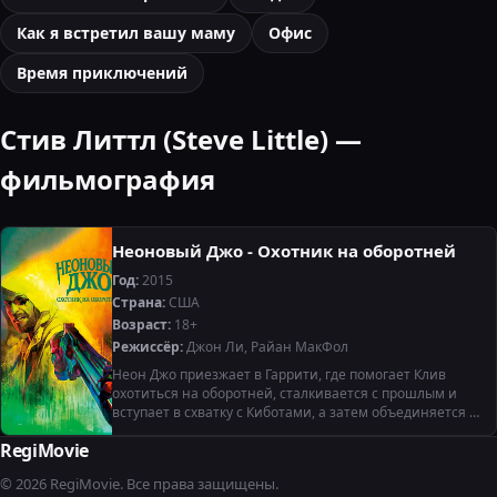
Как я встретил вашу маму
Офис
Время приключений
Стив Литтл (Steve Little) —
фильмография
Неоновый Джо - Охотник на оборотней
Год:
2015
Страна:
США
Возраст:
18+
Режиссёр:
Джон Ли, Райан МакФол
Неон Джо приезжает в Гаррити, где помогает Клив
охотиться на оборотней, сталкивается с прошлым и
вступает в схватку с Киботами, а затем объединяется с
Вэнсом Донтеем, чтобы спасти Землю от «Куба».
RegiMovie
© 2026 RegiMovie. Все права защищены.