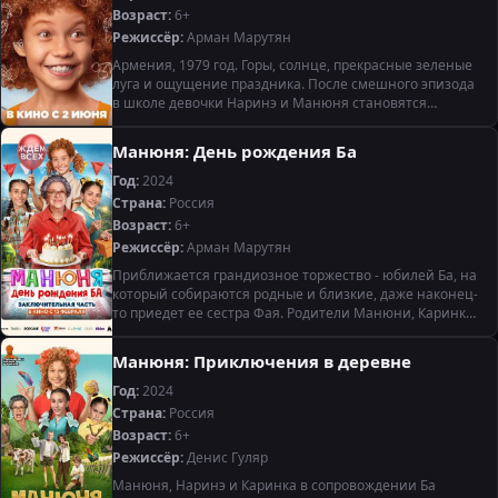
Возраст:
6+
Режиссёр:
Арман Марутян
Армения, 1979 год. Горы, солнце, прекрасные зеленые
луга и ощущение праздника. После смешного эпизода
в школе девочки Наринэ и Манюня становятся
лучшими подругами. Очень быстро в кадре появляются
забавные родственники
Манюня: День рождения Ба
Год:
2024
Страна:
Россия
Возраст:
6+
Режиссёр:
Арман Марутян
Приближается грандиозное торжество - юбилей Ба, на
который собираются родные и близкие, даже наконец-
то приедет ее сестра Фая. Родители Манюни, Каринки
и Наринэ прикладывают массу усилий, чтобы праздник
прошел идеально.
Манюня: Приключения в деревне
Год:
2024
Страна:
Россия
Возраст:
6+
Режиссёр:
Денис Гуляр
Манюня, Наринэ и Каринка в сопровождении Ба