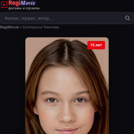
Regi
Movie
фильмы и сериалы
Поиск
RegiMovie
» Екатерина Темнова
15 лет