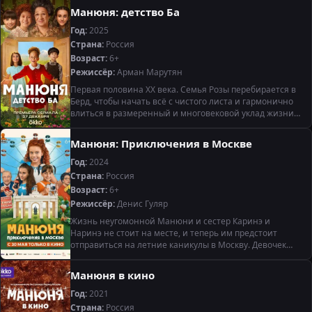
Миша и родители Наринэ. Впрочем, это у
Манюня: детство Ба
Год:
2025
Страна:
Россия
Возраст:
6+
Режиссёр:
Арман Марутян
Первая половина ХХ века. Семья Розы перебирается в
Берд, чтобы начать всё с чистого листа и гармонично
влиться в размеренный и многовековой уклад жизни
живописной армянской деревушки. Сам переезд
становится для семьи
Манюня: Приключения в Москве
Год:
2024
Страна:
Россия
Возраст:
6+
Режиссёр:
Денис Гуляр
Жизнь неугомонной Манюни и сестер Каринэ и
Наринэ не стоит на месте, и теперь им предстоит
отправиться на летние каникулы в Москву. Девочек
ждут невероятные события и приключения, а также
неожиданные встречи и
Манюня в кино
Год:
2021
Страна:
Россия