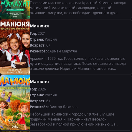
Трое семиклассников из села Красный Камень находят
магический малахитовый самородок, который
оживляет рисунки, но освобождает древнего духа
Чёрного Ворона, требующего страшную плату за
желания.
Манюня
Год:
2021
Страна:
Россия
Возраст:
6+
Режиссёр:
Арман Марутян
Армения, 1979 год. Горы, солнце, прекрасные зеленые
луга и ощущение праздника. После смешного эпизода
в школе девочки Наринэ и Манюня становятся
лучшими подругами. Наринэ очень боялась строгой
бабушки Манюни, но во
Манюня
Год:
2026
Страна:
Россия
Возраст:
6+
Режиссёр:
Виктор Лакисов
Небольшой армянский городок, 1970-е. Лучшие
подружки Манюня и Наринэ живут весёлой,
беззаботной и полной приключений жизнью. За
девочками присматривают строгая, но добрая Ба, папа