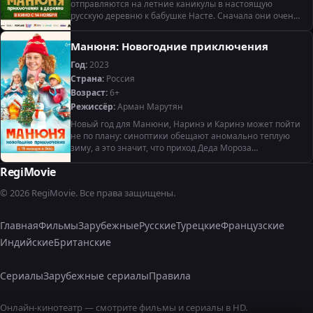
отправляются на летние каникулы в настоящую
русскую деревню к бабушке Насте. Сначала они очень
увлечены непривычной атмосферой нового места, но
достаточно быстро начинают
Манюня: Новогодние приключения
Год:
2023
Страна:
Россия
Возраст:
6+
Режиссёр:
Арман Марутян
Новый год для Манюни, Наринэ и Каринэ может пойти
не по плану: синоптики обещают аномально теплую
зиму, а это значит, что приход Деда Мороза
оказывается под угрозой! Их семьи экстренно
RegiMovie
принимают решение - отправиться в
© 2026 RegiMovie. Все права защищены.
Главная
Фильмы
Зарубежные
Русские
Турецкие
Французские
Индийские
Британские
Сериалы
Зарубежные сериалы
Правила
Онлайн-кинотеатр — смотрите фильмы и сериалы в HD.