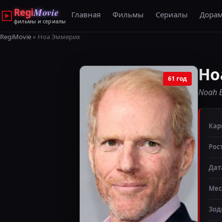
Regi
Movie
Главная
Фильмы
Сериалы
Дора
фильмы и сериалы
RegiMovie
» Ноа Эммерих
Но
61 год
Noah 
Кар
Рос
Дат
Мес
Зод