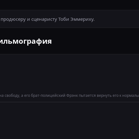
 продюсеру и сценаристу Тоби Эммериху.
фильмография
а свободу, а его брат-полицейский Фрэнк пытается вернуть его к нормаль