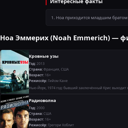
Интересные факты
1. Ноа приходится младшим братом
Ноа Эммерих (Noah Emmerich) — 
Кровные узы
Год:
2013
Страна:
Франция, США
Возраст:
16+
Режиссёр:
Гийом Кане
Нью-Йорк, 1974 год: бывший заключённый Крис выходит н
Радиоволна
Год:
2000
Страна:
США
Возраст:
16+
Режиссёр:
Грегори Хоблит