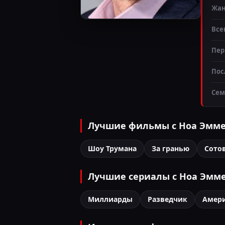
Жа
Все
Пер
Пос
Сем
Лучшие фильмы с Ноа Эмм
Шоу Трумана
За гранью
Сото
Лучшие сериалы с Ноа Эмм
Миллиарды
Разведчик
Амер