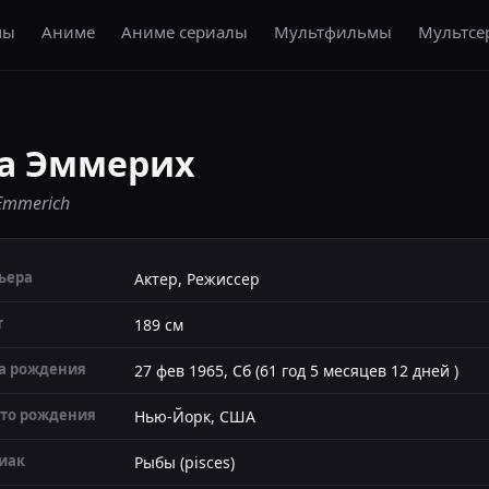
мы
Аниме
Аниме сериалы
Мультфильмы
Мультсе
а Эммерих
Emmerich
ьера
Актер, Режиссер
т
189 см
а рождения
27 фев 1965, Сб (61 год 5 месяцев 12 дней )
то рождения
Нью-Йорк, США
иак
Рыбы (pisces)