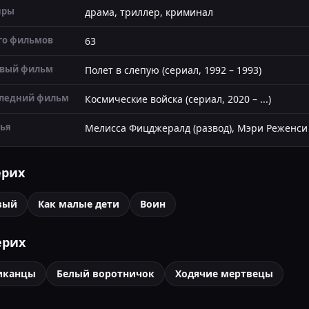
нры
драма, триллер, криминал
го фильмов
63
вый фильм
Полет в слепую (сериал, 1992 – 1993)
ледний фильм
Космические войска (сериал, 2020 – ...)
ья
Мелисса Фицджералд (развод), Мэри Реженси
ерих
вый
Как малые дети
Воин
ерих
иканцы
Белый воротничок
Ходячие мертвецы